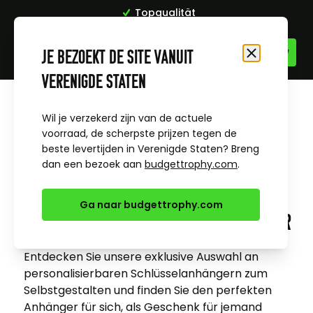
Topqualität
Zum Inhalt springen
Je bezoekt de site vanuit
Schließen
Verenigde Staten
Startseite
Medaillen
Wil je verzekerd zijn van de actuele
Personalisierbare Schlüsselanhänger
voorraad, de scherpste prijzen tegen de
beste levertijden in Verenigde Staten? Breng
dan een bezoek aan
budgettrophy.com
.
Ga naar budgettrophy.com
Personalisierbare Schlüsselanhänger
Entdecken Sie unsere exklusive Auswahl an
personalisierbaren Schlüsselanhängern zum
Selbstgestalten und finden Sie den perfekten
Anhänger für sich, als Geschenk für jemand