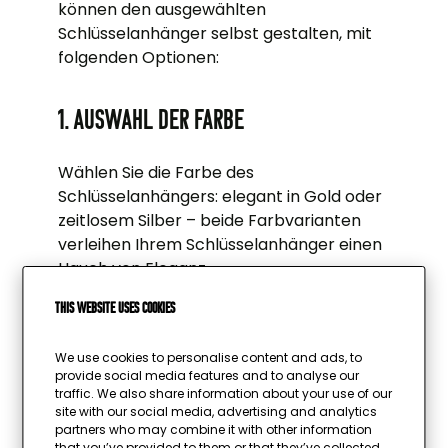
können den ausgewählten
Schlüsselanhänger selbst gestalten, mit
folgenden Optionen:
1. Auswahl der Farbe
Wählen Sie die Farbe des
Schlüsselanhängers: elegant in Gold oder
zeitlosem Silber – beide Farbvarianten
verleihen Ihrem Schlüsselanhänger einen
Hauch von Eleganz.
This website uses cookies
2. Individuelle Motive
We use cookies to personalise content and ads, to
provide social media features and to analyse our
Sie möchten einen Schlüsselanhänger mit
traffic. We also share information about your use of our
Foto? Gestalten Sie die Vorderseite Ihres
site with our social media, advertising and analytics
Schlüsselanhängers mit einem eigenen
partners who may combine it with other information
that you’ve provided to them or that they’ve collected