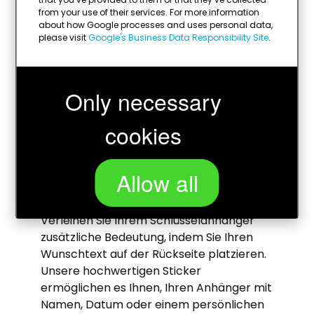
Bild, Foto, Logo oder Emblem aus unserer
from your use of their services. For more information
Sammlung von über 75 Standardmotiven.
about how Google processes and uses personal data,
Diese werden in hochwertiger Qualität
please visit
Google's Business Data Responsibility Site
.
gedruckt und als Aufkleber auf der
Vorderseite angebracht, um Ihrem
Anhänger eine persönliche Note zu
Only necessary
verleihen.
cookies
3. Wunschtext auf der Rückseite
Allow all
Sie möchten personalisierte
Schlüsselanhänger mit Beschriftung?
Verleihen Sie Ihrem Schlüsselanhänger
zusätzliche Bedeutung, indem Sie Ihren
Wunschtext auf der Rückseite platzieren.
Unsere hochwertigen Sticker
ermöglichen es Ihnen, Ihren Anhänger mit
Namen, Datum oder einem persönlichen