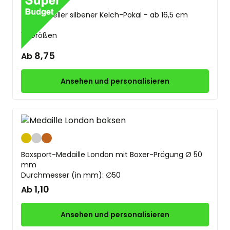
Traditioneller silbener Kelch-Pokal − ab 16,5 cm
10 Größen
8,75
Ab
Ansehen und personalisieren
Gold
Silber
Bronze
Boxsport-Medaille London mit Boxer-Prägung Ø 50
mm
Durchmesser (in mm): ∅50
1,10
Ab
Ansehen und personalisieren