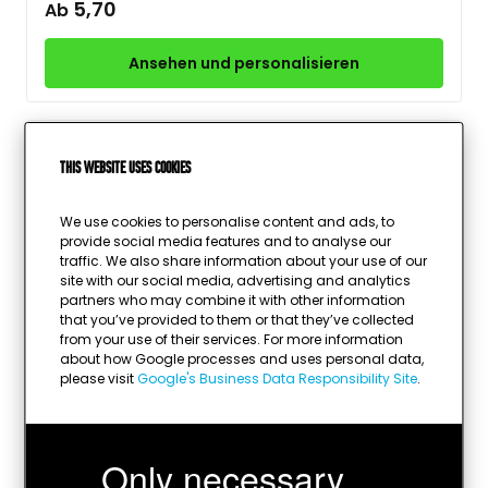
5,70
Ab
Ansehen und personalisieren
This website uses cookies
Antiksilber box standard
We use cookies to personalise content and ads, to
3 Größen
provide social media features and to analyse our
traffic. We also share information about your use of our
6,75
Ab
site with our social media, advertising and analytics
partners who may combine it with other information
that you’ve provided to them or that they’ve collected
Ansehen und personalisieren
from your use of their services. For more information
about how Google processes and uses personal data,
please visit
Google's Business Data Responsibility Site
.
Boxsport-Pokal Trophäe Ian Gold 10 cm
Only necessary