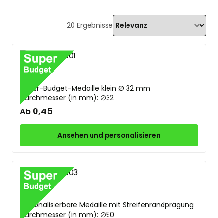
20
Ergebnisse
Gold
Silber
Bronze
Super-Budget-Medaille klein Ø 32 mm
Durchmesser (in mm): ∅32
0,45
Ab
Ansehen und personalisieren
Gold
Silber
Bronze
Personalisierbare Medaille mit Streifenrandprägung
Durchmesser (in mm): ∅50