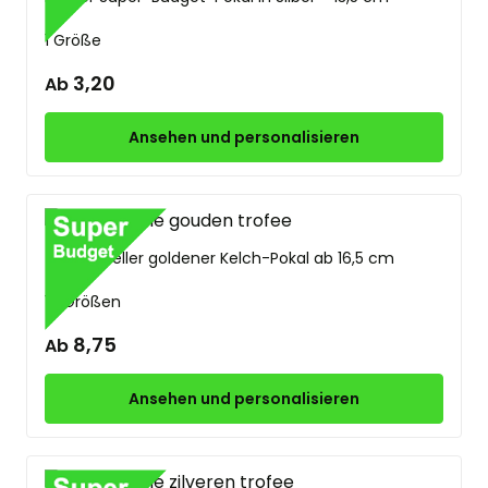
1 Größe
3,20
Ab
Ansehen und personalisieren
Traditioneller goldener Kelch-Pokal ab 16,5 cm
10 Größen
8,75
Ab
Ansehen und personalisieren