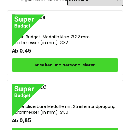
Gold
Silber
Bronze
Super-Budget-Medaille klein Ø 32 mm
Durchmesser (in mm): ∅32
0,45
Ab
Ansehen und personalisieren
Gold
Silber
Bronze
Personalisierbare Medaille mit Streifenrandprägung
Durchmesser (in mm): ∅50
0,85
Ab