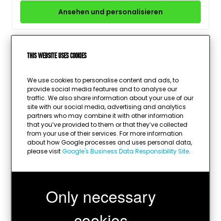
Ansehen und personalisieren
This website uses cookies
Pokal Eos Hundepfote − ab 40 cm
We use cookies to personalise content and ads, to
3 Größen
provide social media features and to analyse our
traffic. We also share information about your use of our
88,00
Ab
site with our social media, advertising and analytics
partners who may combine it with other information
that you’ve provided to them or that they’ve collected
Ansehen und personalisieren
from your use of their services. For more information
about how Google processes and uses personal data,
please visit
Google's Business Data Responsibility Site
.
Hundesport-Trophäe Ian
Only necessary
1 Größe
cookies