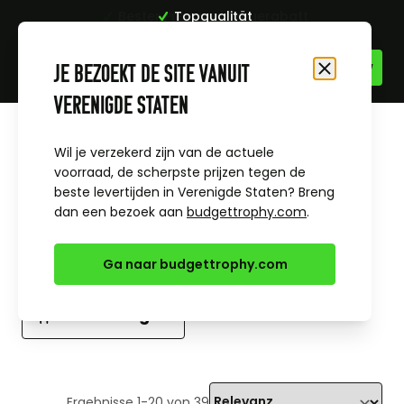
Topqualität
Zum Inhalt springen
Je bezoekt de site vanuit
Schließen
Verenigde Staten
Startseite
Alle Sportpreise & Themen
Hunde
Wil je verzekerd zijn van de actuele
voorraad, de scherpste prijzen tegen de
beste levertijden in Verenigde Staten? Breng
dan een bezoek aan
budgettrophy.com
.
Hunde
Ga naar budgettrophy.com
Filter anzeigen
Ergebnisse
1
-
20
von
39