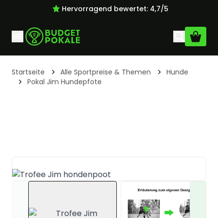
Hervorragend bewertet: 4,7/5
Zum Inhalt springen
Startseite
Alle Sportpreise & Themen
Hunde
Pokal Jim Hundepfote
View larger i
View larger image