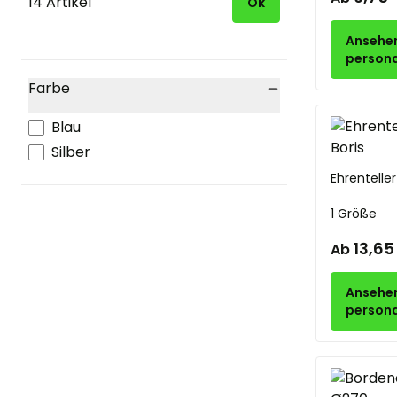
14 Artikel
Ok
Ansehe
persona
Farbe
filter
Blau
Silber
Ehrentelle
1 Größe
13,65
Ab
Ansehe
persona