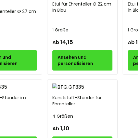
Etui für Ehrenteller Ø 22 cm
Etui
in Blau
in Bl
hrenteller Ø 27 cm
1 Größe
1 Gr
14,15
Ab
Ab
n und
Ansehen und
A
lisieren
personalisieren
pe
r-Ständer im
Kunststoff-Ständer für
Ehrenteller
4 Größen
1,10
Ab