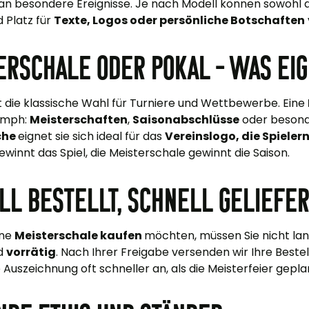
an besondere Ereignisse. Je nach Modell können sowohl 
 Platz für
Texte, Logos oder persönliche Botschaften
erschale oder Pokal – was eig
st die klassische Wahl für Turniere und Wettbewerbe. Eine
umph:
Meisterschaften
,
Saisonabschlüsse
oder besonde
che
eignet sie sich ideal für das
Vereinslogo, die Spiel
ewinnt das Spiel, die Meisterschale gewinnt die Saison.
ll bestellt, schnell geliefe
ine
Meisterschale kaufen
möchten, müssen Sie nicht lan
nd
vorrätig
. Nach Ihrer Freigabe versenden wir Ihre Beste
Auszeichnung oft schneller an, als die Meisterfeier gepla