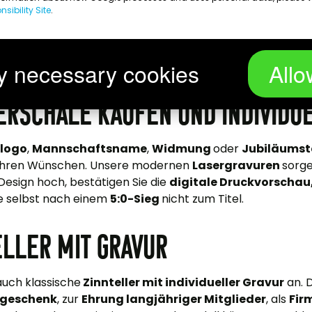
sibility Site
.
rschale
gehört zu den traditionsreichsten
Auszeichnunge
a
, wo sie jedes Jahr an den Deutschen Meister im
Fußball
 klassischen Pokals lieber eine
eigene Meisterschale
verl
g
, bietet viel Platz für eine
individuelle Gravur
und macht au
y necessary cookies
Allo
erschale kaufen und individu
slogo
,
Mannschaftsname
,
Widmung
oder
Jubiläumst
Ihren Wünschen. Unsere modernen
Lasergravuren
sorge
 Design hoch, bestätigen Sie die
digitale Druckvorschau
 selbst nach einem
5:0-Sieg
nicht zum Titel.
eller mit Gravur
auch klassische
Zinnteller mit individueller Gravur
an. 
sgeschenk
, zur
Ehrung langjähriger Mitglieder
, als
Fir