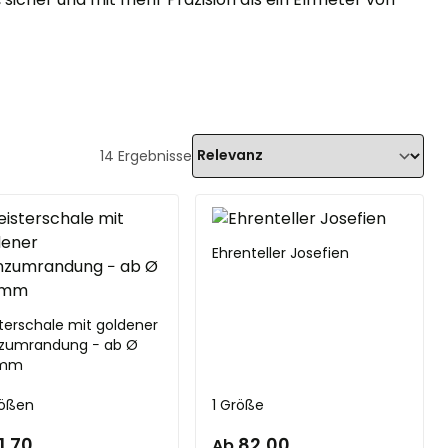
14
Ergebnisse
Ehrenteller Josefien
terschale mit goldener
zumrandung − ab Ø
 mm
rößen
1 Größe
11,70
82,00
Ab