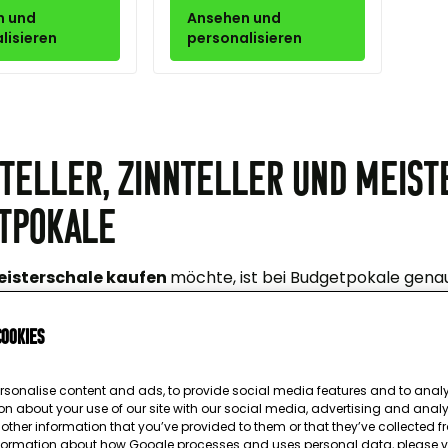
n und
Ansehen und
lisieren
personalisieren
teller, Zinnteller und Meist
tpokale
eisterschale kaufen
möchte, ist bei Budgetpokale genau
bei uns hochwertige
Meisterschalen
,
Ehrenteller und Zin
b
Meisterschaft, Jubiläum, Firmenauszeichnung
oder
cookies
nte unvergesslich.
rsonalise content and ads, to provide social media features and to analys
st eine Meisterschale?
on about your use of our site with our social media, advertising and anal
ther information that you’ve provided to them or that they’ve collected fr
nformation about how Google processes and uses personal data, please v