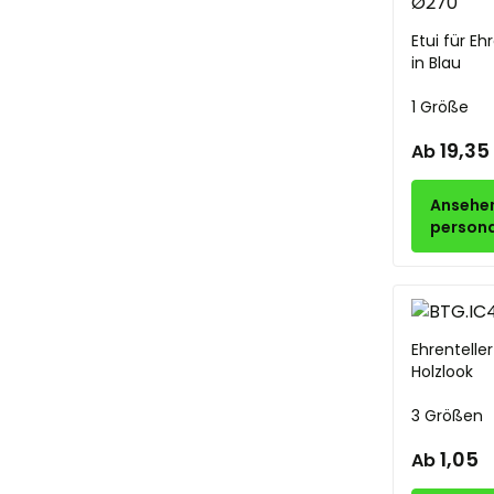
Etui für E
in Blau
1 Größe
19,35
Ab
Ansehe
persona
Ehrentelle
Holzlook
3 Größen
1,05
Ab