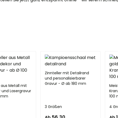
Zinnteller mit Detailrand
und personalisierbarer
Gravur − Ø ab 180 mm
 aus Metall mit
Meis
 und Lasergravur
Kran
0 mm
100
3 Größen
4 G
56,30
Ab
Ab