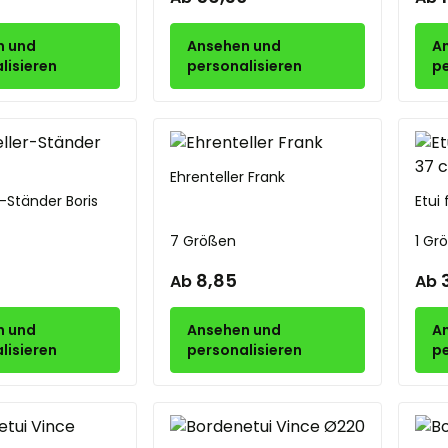
n und
Ansehen und
A
lisieren
personalisieren
pe
Ehrenteller Frank
r-Ständer Boris
Etui
7 Größen
1 Gr
8,85
Ab
Ab
n und
Ansehen und
A
lisieren
personalisieren
pe