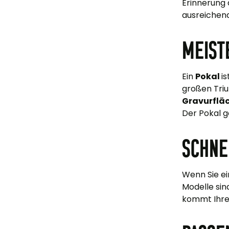
Erinnerung 
ausreichend
Meist
Ein
Pokal
i
großen Tri
Gravurflä
Der Pokal g
Schne
Wenn Sie e
Modelle si
kommt Ihre 