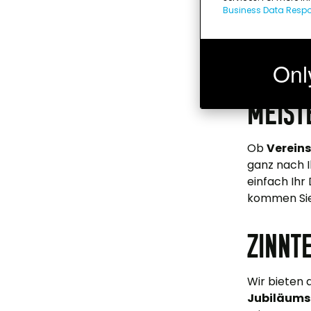
Business Data Respon
Die
Meiste
Bundeslig
statt eines
hochwerti
Onl
Meist
Ob
Verein
ganz nach 
einfach Ihr
kommen Sie
Zinnt
Wir bieten 
Jubiläum