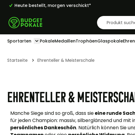
Heute bestellt, morgen verschickt*
Zum Inhalt springen
Sportarten
Pokale
Medaillen
Trophäen
Glaspokale
Ehren
Toggle submenu for Sportarten
Startseite
Ehrenteller & Meisterschale
Ehrenteller & Meisterscha
Manche Siege sind so groß, dass sie
eine runde Sac
für jeden Champion: massiv, silberglänzend und mit i
persönliches Dankeschön
. Natürlich können Sie un
Teamnamen
oder eine
persönliche Widmung
. Be