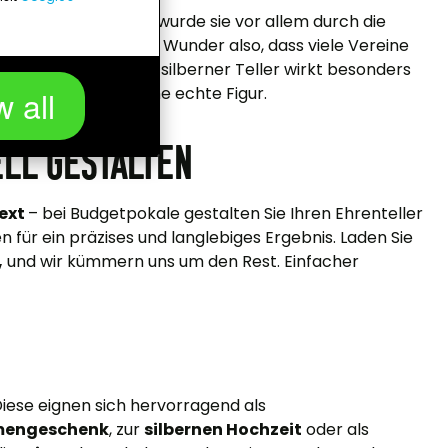
n im Sport
. Bekannt wurde sie vor allem durch die
überreicht wird. Kein Wunder also, dass viele Vereine
eihen. So ein großer, silberner Teller wirkt besonders
ch in der Vitrine eine echte Figur.
w all
ell gestalten
ext
– bei Budgetpokale gestalten Sie Ihren Ehrenteller
n für ein präzises und langlebiges Ergebnis. Laden Sie
,
und wir kümmern uns um den Rest. Einfacher
Diese eignen sich hervorragend als
mengeschenk
, zur
silbernen Hochzeit
oder als