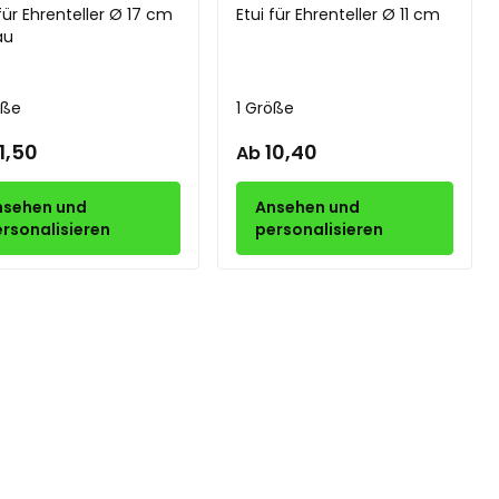
 für Ehrenteller Ø 17 cm
Etui für Ehrenteller Ø 11 cm
au
öße
1 Größe
11,50
10,40
Ab
nsehen und
Ansehen und
rsonalisieren
personalisieren