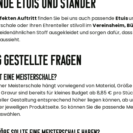
nde Etuis und Ständer
fekten Auftritt
finden Sie bei uns auch passende
Etuis
u
schale oder Ihren Ehrenteller stilvoll im
Vereinsheim, Bü
eidenähnlichen Stoff ausgekleidet und sorgen dafür, das
aussieht.
g gestellte Fragen
t eine Meisterschale?
iner Meisterschale hängt vorwiegend von Material, Größe
Gravur sind bereits für kleines Budget ab 8,85 € pro Stü
ueller Gestaltung entsprechend höher liegen können, ab un
er jeweiligen Produktseite. So können Sie die passende Mei
uswählen.
öße sollte eine Meisterschale haben?