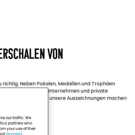
erschalen von
 richtig. Neben
Pokalen
,
Medaillen
und
Trophäen
nteller
für Vereine, Unternehmen und private
 besondere Ehrung – unsere Auszeichnungen machen
e our traffic. We
ytics partners who
om your use of their
isit
Google's