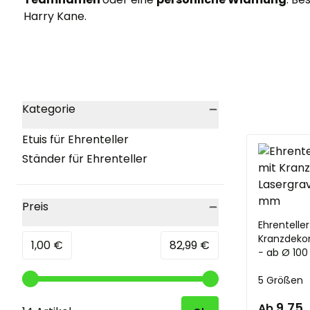
Harry Kane.
Skip to product list
Kategorie
filter
Etuis für Ehrenteller
Ständer für Ehrenteller
Preis
filter
Ehrenteller
Kranzdekor
Minimum value
Höchstwert
1,00 €
82,99 €
− ab Ø 10
5 Größen
9,75
Ab