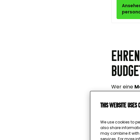
Ansehe
persona
Ehren
Budge
Wer eine
M
finden Sie 
Anlässe. O
This website uses 
große Mome
We use cookies to pe
Was i
also share informati
may combine it with o
services. For more i