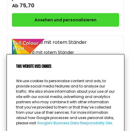
75,70
Ab
Ansehen und personalisieren
Glas award mit rotem Ständer
1 Größe
This website uses cookies
75,70
Ab
We use cookies to personalise content and ads, to
provide social media features and to analyse our
Ansehen und personalisieren
traffic. We also share information about your use of our
site with our social media, advertising and analytics
partners who may combine it with other information
that you’ve provided to them or that they’ve collected
from your use of their services. For more information
about how Google processes and uses personal data,
Glas award mit Metallständer
please visit
Google's Business Data Responsibility Site
.