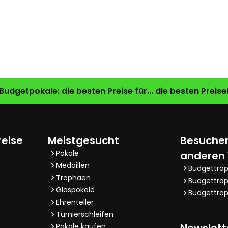
Budgetpokale: die besten Preise für... die besten Preise
reise
Meistgesucht
Besuchen
Pokale
anderen
Medaillen
Budgettro
Trophäen
Budgettrop
Glaspokale
Budgettrop
Ehrenteller
Turnierschleifen
Newslett
Pokale kaufen