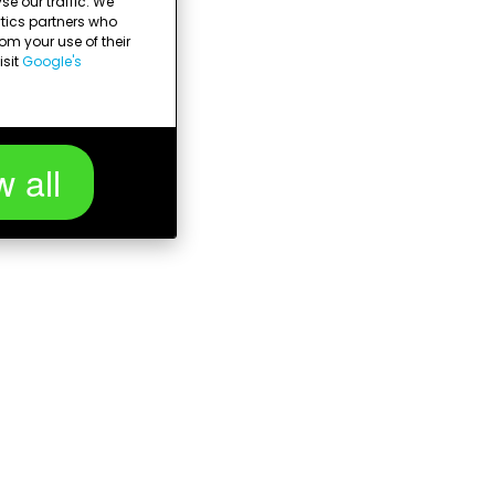
e our traffic. We
ytics partners who
om your use of their
isit
Google's
w all