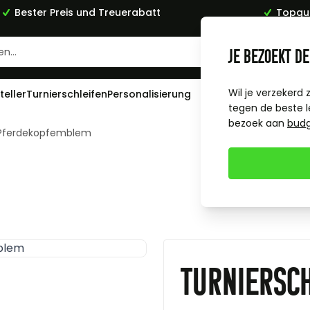
Bester Preis und Treuerabatt
Topqua
Je bezoekt de
Wil je verzekerd 
teller
Turnierschleifen
Personalisierung
tegen de beste l
bezoek aan
bud
t Pferdekopfemblem
Turniersch