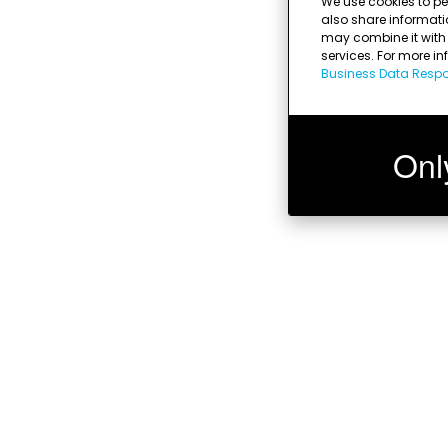
We use cookies to pe
also share informati
may combine it with o
services. For more i
Business Data Respon
Onl