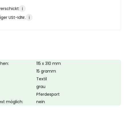
i
verschickt
i
ger USt-IdNr.
öhen:
115 x 310 mm
15 gramm
Textil
grau
Pferdesport
Text möglich:
nein