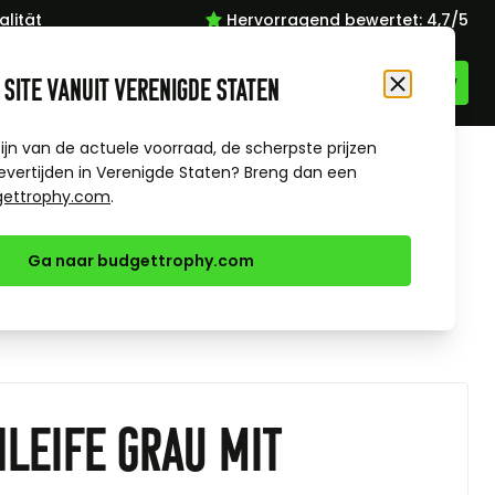
lität
Hervorragend bewertet: 4,7/5
 site vanuit Verenigde Staten
Schließen
zijn van de actuele voorraad, de scherpste prijzen
evertijden in Verenigde Staten? Breng dan een
gettrophy.com
.
Ga naar budgettrophy.com
leife Grau mit