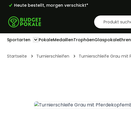
Heute bestellt, morgen verschickt*
Zum Inhalt springen
Sportarten
Pokale
Medaillen
Trophäen
Glaspokale
Ehren
Toggle submenu for Sportarten
Startseite
Turnierschleifen
Turnierschleife Grau mi