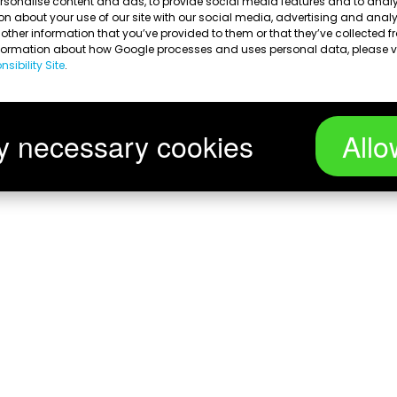
rsonalise content and ads, to provide social media features and to analys
on about your use of our site with our social media, advertising and anal
ther information that you’ve provided to them or that they’ve collected fr
nformation about how Google processes and uses personal data, please v
sibility Site
.
y necessary cookies
Allo