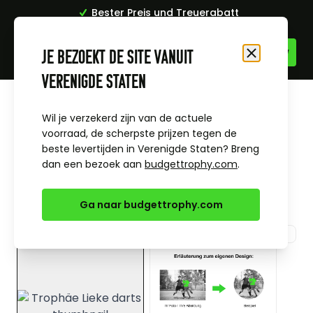
Bester Preis und Treuerabatt
Zum Inhalt springen
Je bezoekt de site vanuit
Schließen
Verenigde Staten
Startseite
Alle Sportpreise & Themen
Darts
Trophäe Lieke darts
Wil je verzekerd zijn van de actuele
voorraad, de scherpste prijzen tegen de
beste levertijden in Verenigde Staten? Breng
dan een bezoek aan
budgettrophy.com
.
Ga naar budgettrophy.com
View larger image
View larger image