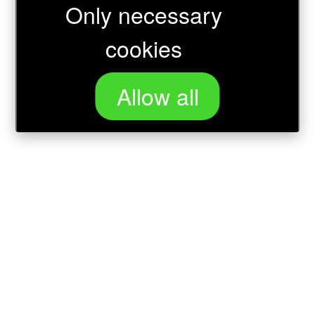
Only necessary
Wird geladen …
cookies
Allow all