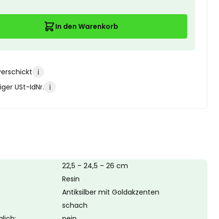
In den Warenkorb
i
verschickt
i
ger USt-IdNr.
22,5 – 24,5 – 26 cm
Resin
Antiksilber mit Goldakzenten
schach
lich:
nein