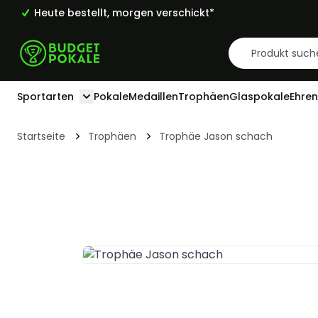
Heute bestellt, morgen verschickt*
Zum Inhalt springen
Sportarten
Pokale
Medaillen
Trophäen
Glaspokale
Ehren
Toggle submenu for Sportarten
Startseite
Trophäen
Trophäe Jason schach