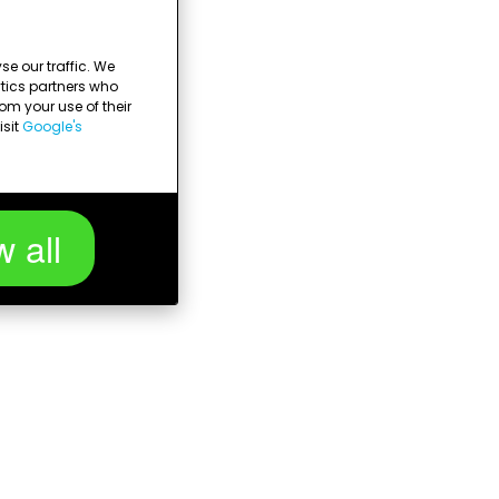
e our traffic. We
ytics partners who
om your use of their
isit
Google's
w all