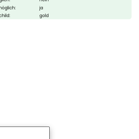
möglich:
ja
hild:
gold