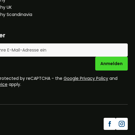
hy UK
hy Scandinavia
er
se
Anmelden
 protected by reCAPTCHA - the
Google Privacy Policy
and
vice
apply.