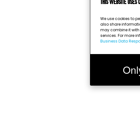
This website uses 
We use cookies to pe
also share informati
may combine it with o
services. For more i
Business Data Respon
Onl