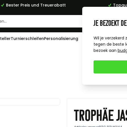
Bester Preis und Treuerabatt
Topqua
Je bezoekt de
Wil je verzekerd 
teller
Turnierschleifen
Personalisierung
tegen de beste l
bezoek aan
bud
Trophäe Ja