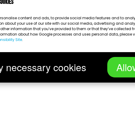
cookies
Wird geladen …
rsonalise content and ads, to provide social media features and to analys
on about your use of our site with our social media, advertising and anal
ther information that you’ve provided to them or that they’ve collected fr
nformation about how Google processes and uses personal data, please v
sibility Site
.
y necessary cookies
Allo