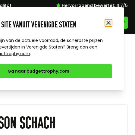
lität
Hervorragend bewertet: 4,7/5
 site vanuit Verenigde Staten
Schließen
zijn van de actuele voorraad, de scherpste prijzen
evertijden in Verenigde Staten? Breng dan een
gettrophy.com
.
Ga naar budgettrophy.com
son schach