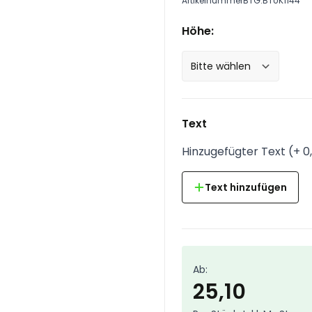
Artikelnummer
BTG.BTUK1144
Höhe:
Text
Hinzugefügter Text
(
+
0
Text hinzufügen
Ab:
25,10