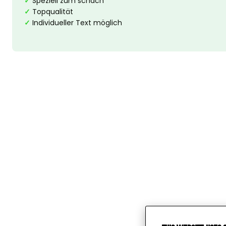
✓
Speziell zum schach
✓
Topqualität
✓
Individueller Text möglich