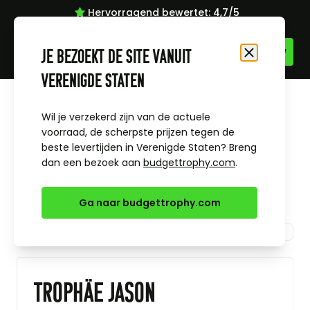
Hervorragend bewertet: 4,7/5
Zum Inhalt springen
Je bezoekt de site vanuit
Schließen
Verenigde Staten
Startseite
Trophäen
Trophäe Jason Frauenfußball
Wil je verzekerd zijn van de actuele
voorraad, de scherpste prijzen tegen de
beste levertijden in Verenigde Staten? Breng
dan een bezoek aan
budgettrophy.com
.
Ga naar budgettrophy.com
Trophäe Jason