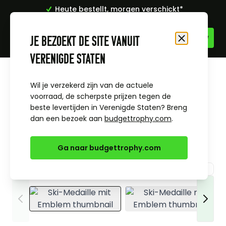
Heute bestellt, morgen verschickt*
Bester Preis und Treuerabatt
Zum Inhalt springen
Je bezoekt de site vanuit
Schließen
Verenigde Staten
Startseite
Alle Sportpreise & Themen
Ski
Ski-Medaille mit Emblem
Wil je verzekerd zijn van de actuele
voorraad, de scherpste prijzen tegen de
beste levertijden in Verenigde Staten? Breng
dan een bezoek aan
budgettrophy.com
.
Ga naar budgettrophy.com
View larger image
View larger i