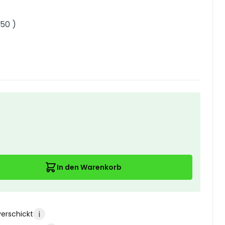
,50
)
In den Warenkorb
i
verschickt