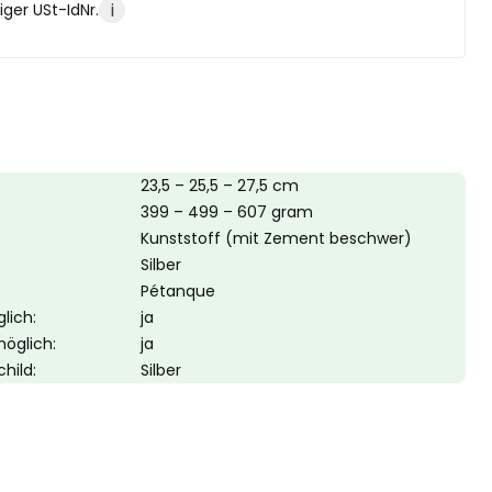
i
ger USt-IdNr.
23,5 – 25,5 – 27,5 cm
399 – 499 – 607 gram
Kunststoff (mit Zement beschwer)
Silber
Pétanque
lich:
ja
möglich:
ja
hild:
Silber