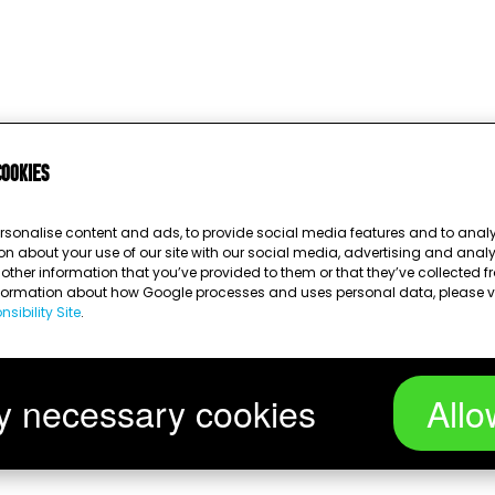
cookies
rsonalise content and ads, to provide social media features and to analys
on about your use of our site with our social media, advertising and anal
ther information that you’ve provided to them or that they’ve collected fr
nformation about how Google processes and uses personal data, please v
sibility Site
.
Wird geladen …
y necessary cookies
Allo