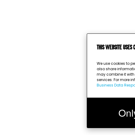
This website uses 
We use cookies to pe
also share informati
may combine it with o
services. For more i
Business Data Respon
Onl