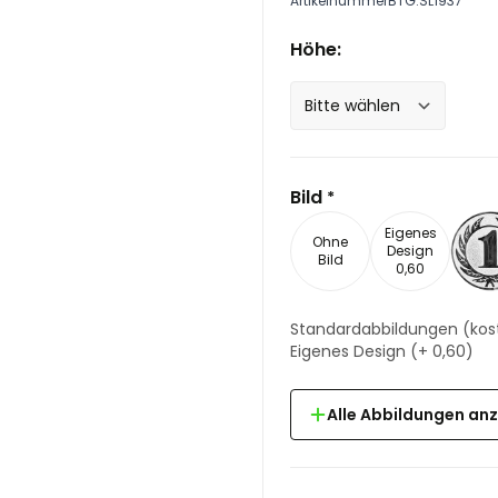
Artikelnummer
BTG.SL1937
Höhe:
Bild
*
Eigenes
Ohne
Design
Bild
0,60
Standardabbildungen
(kos
Eigenes Design
(+
0,60
)
Alle Abbildungen an