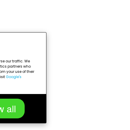
e our traffic. We
ytics partners who
om your use of their
isit
Google's
w all