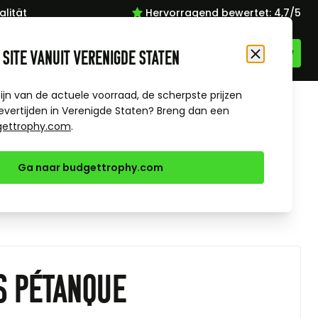
lität
Hervorragend bewertet: 4,7/5
 site vanuit Verenigde Staten
Schließen
zijn van de actuele voorraad, de scherpste prijzen
evertijden in Verenigde Staten? Breng dan een
gettrophy.com
.
Ga naar budgettrophy.com
s pétanque