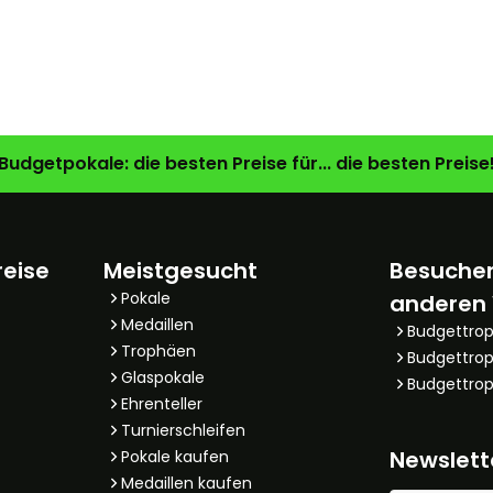
Budgetpokale: die besten Preise für... die besten Preise
reise
Meistgesucht
Besuchen
Pokale
anderen
Medaillen
Budgettro
Trophäen
Budgettrop
Glaspokale
Budgettrop
Ehrenteller
Turnierschleifen
Newslett
Pokale kaufen
Medaillen kaufen