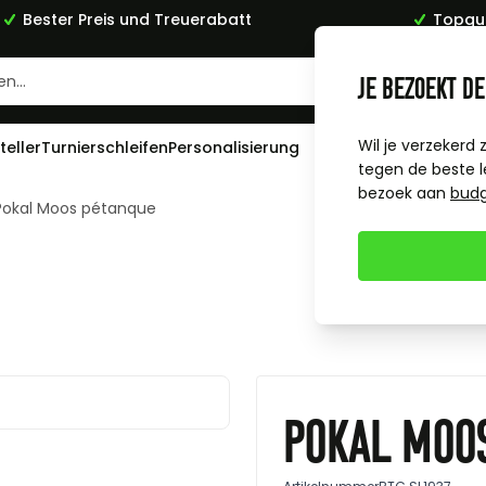
Bester Preis und Treuerabatt
Topqua
Je bezoekt de
Wil je verzekerd 
teller
Turnierschleifen
Personalisierung
tegen de beste l
bezoek aan
bud
Pokal Moos pétanque
Pokal Moo