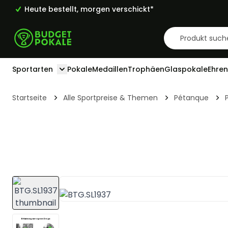
Heute bestellt, morgen verschickt*
Zum Inhalt springen
Sportarten
Pokale
Medaillen
Trophäen
Glaspokale
Ehren
Toggle submenu for Sportarten
Startseite
Alle Sportpreise & Themen
Pétanque
View larger image
View larger image