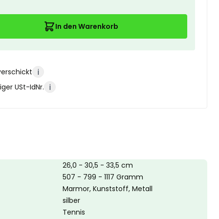
In den Warenkorb
i
verschickt
i
ger USt-IdNr.
26,0 - 30,5 - 33,5 cm
507 - 799 - 1117 Gramm
Marmor, Kunststoff, Metall
silber
Tennis