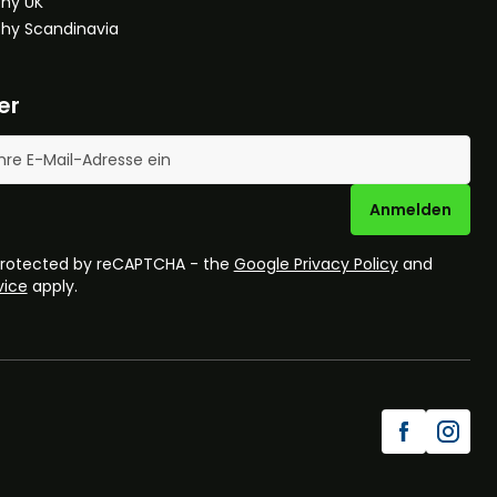
hy UK
hy Scandinavia
er
se
Anmelden
 protected by reCAPTCHA - the
Google Privacy Policy
and
vice
apply.