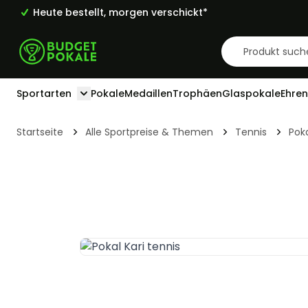
Heute bestellt, morgen verschickt*
Zum Inhalt springen
Sportarten
Pokale
Medaillen
Trophäen
Glaspokale
Ehren
Toggle submenu for Sportarten
Startseite
Alle Sportpreise & Themen
Tennis
Poka