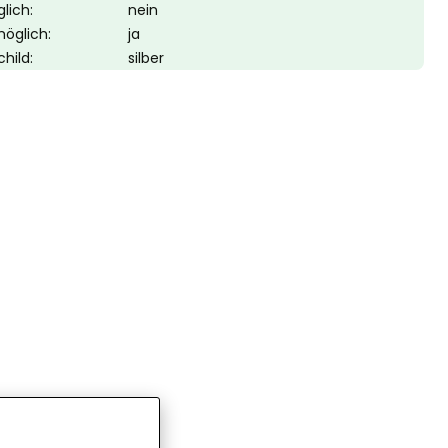
lich:
nein
möglich:
ja
hild:
silber