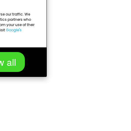
e our traffic. We
ytics partners who
om your use of their
isit
Google's
w all