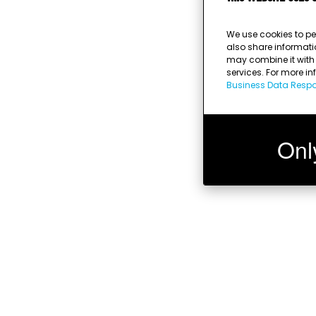
We use cookies to pe
also share informati
may combine it with o
services. For more i
Business Data Respon
Onl