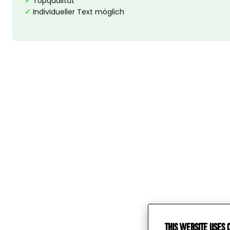
✓
Topqualität
✓
Individueller Text möglich
This website uses 