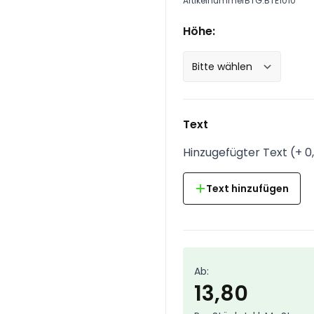
Artikelnummer
BTG.BTE1010
Höhe:
Text
Hinzugefügter Text
(
+
0
Text hinzufügen
Ab:
13,80