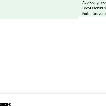
Abbildung mög
Gravurschild 
Farbe Gravursc
cookies
Wird geladen …