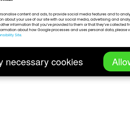
rsonalise content and ads, to provide social media features and to analys
on about your use of our site with our social media, advertising and anal
ther information that you’ve provided to them or that they’ve collected fr
nformation about how Google processes and uses personal data, please v
sibility Site
.
y necessary cookies
Allo