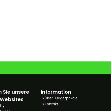
!
 Sie unsere
Information
Über Budgetpokale
 Websites
Kontakt
phy