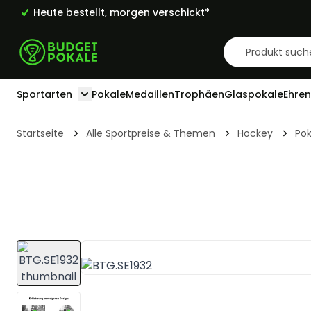
Heute bestellt, morgen verschickt*
Zum Inhalt springen
Sportarten
Pokale
Medaillen
Trophäen
Glaspokale
Ehren
Toggle submenu for Sportarten
Startseite
Alle Sportpreise & Themen
Hockey
Pok
View larger image
View larger image