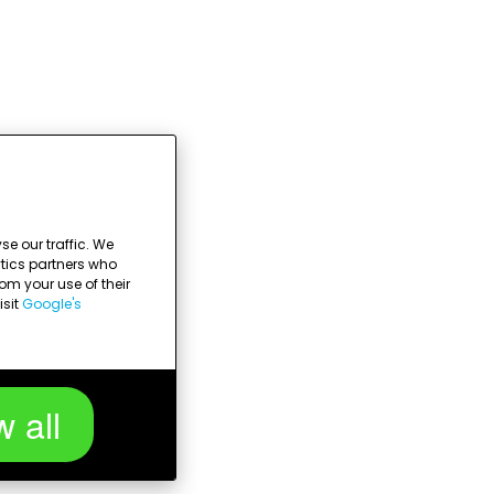
e our traffic. We
ytics partners who
om your use of their
isit
Google's
w all