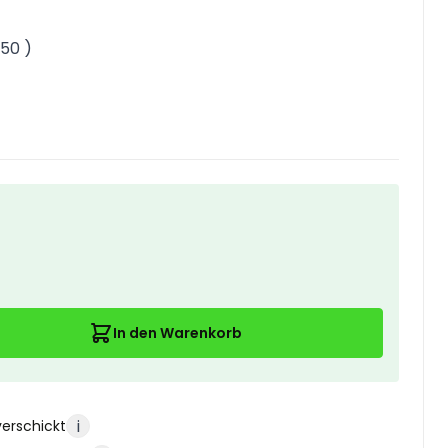
,50
)
In den Warenkorb
i
verschickt