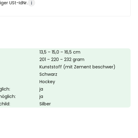
i
ger USt-IdNr.
13,5 – 15,0 – 16,5 cm
201 – 220 – 232 gram
Kunststoff (mit Zement beschwer)
Schwarz
Hockey
lich:
ja
möglich:
ja
hild:
Silber