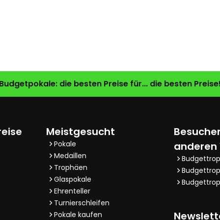
Budgetpokale: die besten Preise für... die besten Preise
reise
Meistgesucht
Besuchen
Pokale
anderen
Medaillen
Budgettro
Trophäen
Budgettrop
Glaspokale
Budgettrop
Ehrenteller
Turnierschleifen
Newslett
Pokale kaufen