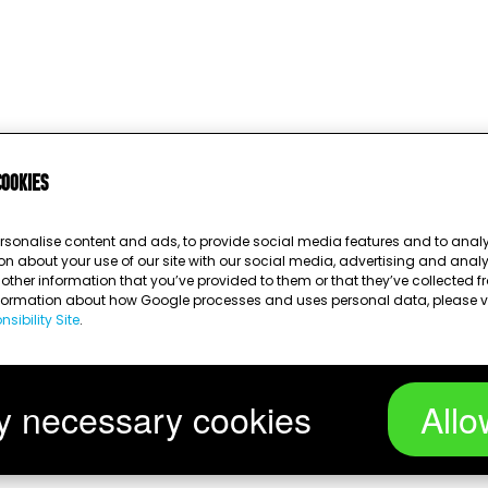
cookies
rsonalise content and ads, to provide social media features and to analys
on about your use of our site with our social media, advertising and anal
ther information that you’ve provided to them or that they’ve collected fr
nformation about how Google processes and uses personal data, please v
sibility Site
.
Wird geladen …
y necessary cookies
Allo