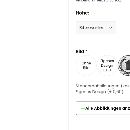
Artikelnummer
BTG.SE1932
Höhe:
Bild
*
Eigenes
Ohne
Design
Bild
0,60
Standardabbildungen
(kos
Eigenes Design
(+
0,60
)
Alle Abbildungen an