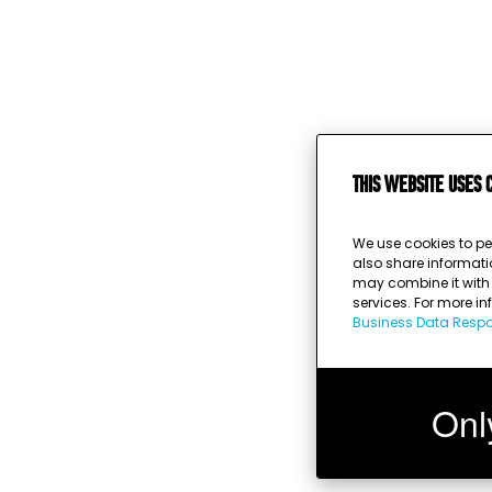
This website uses 
We use cookies to pe
also share informati
may combine it with o
services. For more i
Business Data Respon
Onl