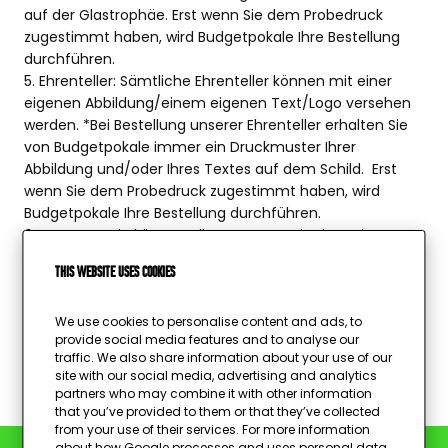
auf der Glastrophäe. Erst wenn Sie dem Probedruck
zugestimmt haben, wird Budgetpokale Ihre Bestellung
durchführen.
5. Ehrenteller: Sämtliche Ehrenteller können mit einer
eigenen Abbildung/einem eigenen Text/Logo versehen
werden. *Bei Bestellung unserer Ehrenteller erhalten Sie
von Budgetpokale immer ein Druckmuster Ihrer
Abbildung und/oder Ihres Textes auf dem Schild. Erst
wenn Sie dem Probedruck zugestimmt haben, wird
Budgetpokale Ihre Bestellung durchführen.
6. Rosetten: Sie können alle Rosetten mit einer eigenen
Abbildung/einem eigenen Logo versehen lassen oder
This website uses cookies
eine Abbildung aus dem umfangreichen
Abbildungssortiment von Budgetpokale auswählen.
Hinweis: Die Montage Ihrer Abbildung, ihres Bands oder
We use cookies to personalise content and ads, to
provide social media features and to analyse our
des Gravurtexts führt Budgetpokale
immer
gratis
für
traffic. We also share information about your use of our
Sie aus!
site with our social media, advertising and analytics
partners who may combine it with other information
that you’ve provided to them or that they’ve collected
from your use of their services. For more information
about how Google processes and uses personal data,