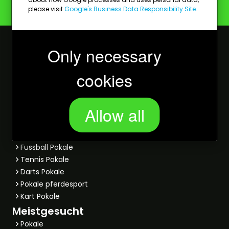
Budgetpokale: die besten Preise für... die besten
please visit
Google's Business Data Responsibility Site
.
Preise!
Kundenservice
Only necessary
Produktpersonalisierung
Bestellen
cookies
Lieferung
Bezahlen
Rückgaben
Allow all
Andere
Beliebte Sportpreise
Fussball Pokale
Tennis Pokale
Darts Pokale
Pokale pferdesport
Kart Pokale
Meistgesucht
Pokale