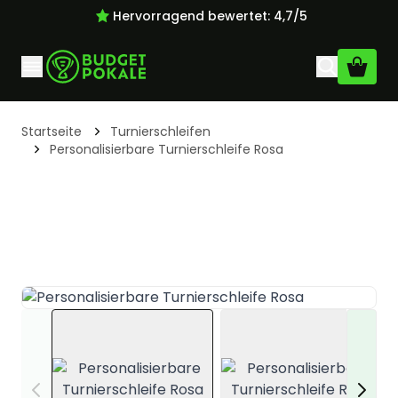
Hervorragend bewertet: 4,7/5
Zum Inhalt springen
Startseite
Turnierschleifen
Personalisierbare Turnierschleife Rosa
View larger image
View larger i