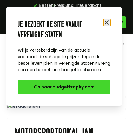
Bester Preis und Treuerabatt
Topqualität
Zum Inhalt springen
Je bezoekt de site vanuit
Schließen
Verenigde Staten
Startseite
Alle Sportpreise & Themen
Motorcross
Motorsportpokal Ian
Wil je verzekerd zijn van de actuele
voorraad, de scherpste prijzen tegen de
beste levertijden in Verenigde Staten? Breng
dan een bezoek aan
budgettrophy.com
.
Ga naar budgettrophy.com
Motorsportpokal Ian