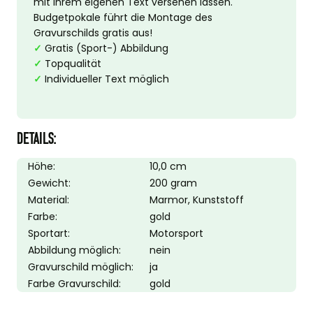
mit Ihrem eigenen Text versehen lassen.
Budgetpokale führt die Montage des
Gravurschilds gratis aus!
✓
Gratis (Sport-) Abbildung
✓
Topqualität
✓
Individueller Text möglich
DETAILS:
Höhe:
10,0 cm
Gewicht:
200 gram
Material:
Marmor, Kunststoff
Farbe:
gold
Sportart:
Motorsport
Abbildung möglich:
nein
Gravurschild möglich:
ja
Farbe Gravurschild:
gold