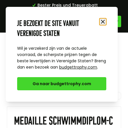
Bester Preis und Treuerabatt
Topqualität
Zum Inhalt springen
Je bezoekt de site vanuit
Schließen
Verenigde Staten
Startseite
Alle Sportpreise & Themen
Schwimmen
Medaille Schwimmdiplom-C
Wil je verzekerd zijn van de actuele
voorraad, de scherpste prijzen tegen de
beste levertijden in Verenigde Staten? Breng
dan een bezoek aan
budgettrophy.com
.
Ga naar budgettrophy.com
Medaille Schwimmdiplom-C