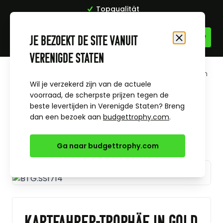
Topqualität
Zum Inhalt springen
Je bezoekt de site vanuit
Schließen
Verenigde Staten
Startseite
Alle Sportpreise & Themen
Kartfahren
Kartfahrer-Trophäe in Gold ab 16 cm
Wil je verzekerd zijn van de actuele
voorraad, de scherpste prijzen tegen de
beste levertijden in Verenigde Staten? Breng
dan een bezoek aan
budgettrophy.com
.
Ga naar budgettrophy.com
Kartfahrer-Trophäe in Gold