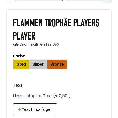
Flammen Trophäe players
player
Artikelnummer
BTG.BTSS1050
Farbe
Gold
Silber
Bronze
Text
Hinzugefügter Text
(
+
0,50
)
Text hinzufügen