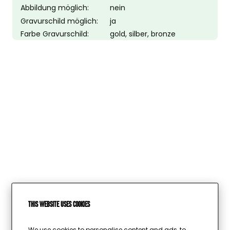
Abbildung möglich:
nein
Gravurschild möglich:
ja
Farbe Gravurschild:
gold, silber, bronze
This website uses cookies
Wird geladen …
We use cookies to personalise content and ads, to