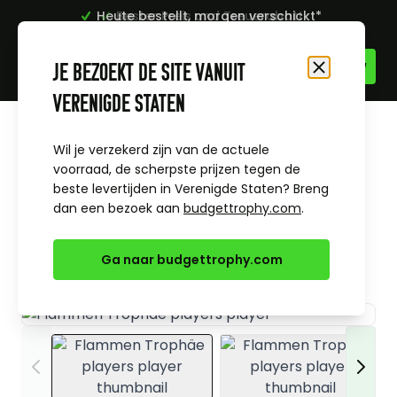
Heute bestellt, morgen verschickt*
Bester Preis und Treuerabatt
Zum Inhalt springen
Je bezoekt de site vanuit
Schließen
Verenigde Staten
Startseite
Alle Sportpreise & Themen
Fußball-Pokale & Medaillen
Wil je verzekerd zijn van de actuele
Flammen Trophäe players player
voorraad, de scherpste prijzen tegen de
beste levertijden in Verenigde Staten? Breng
dan een bezoek aan
budgettrophy.com
.
Ga naar budgettrophy.com
View larger image
View larger i